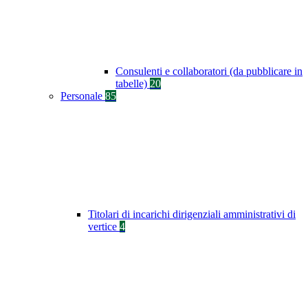
Consulenti e collaboratori (da pubblicare in
tabelle)
20
Personale
85
Titolari di incarichi dirigenziali amministrativi di
vertice
4