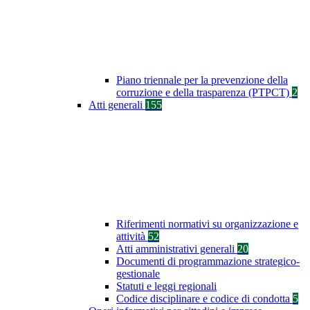
Piano triennale per la prevenzione della
corruzione e della trasparenza (PTPCT)
2
Atti generali
155
Riferimenti normativi su organizzazione e
attività
52
Atti amministrativi generali
20
Documenti di programmazione strategico-
gestionale
Statuti e leggi regionali
Codice disciplinare e codice di condotta
5