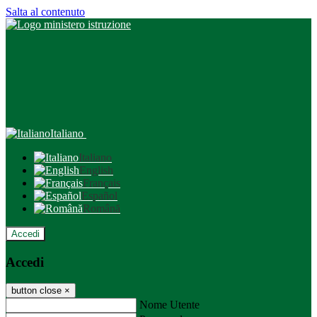
Salta al contenuto
Italiano
Italiano
English
Français
Español
Română
Accedi
Accedi
button close
×
Nome Utente