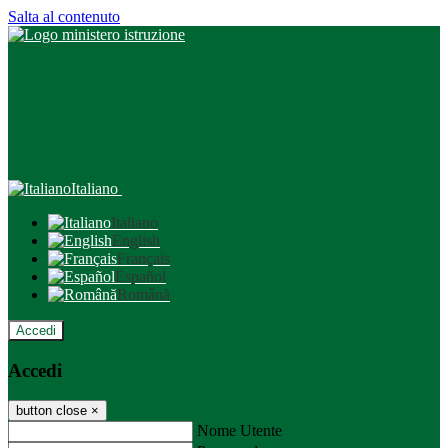
Salta al contenuto
Italiano
Italiano
English
Français
Español
Română
Accedi
Accedi
button close
×
Nome Utente