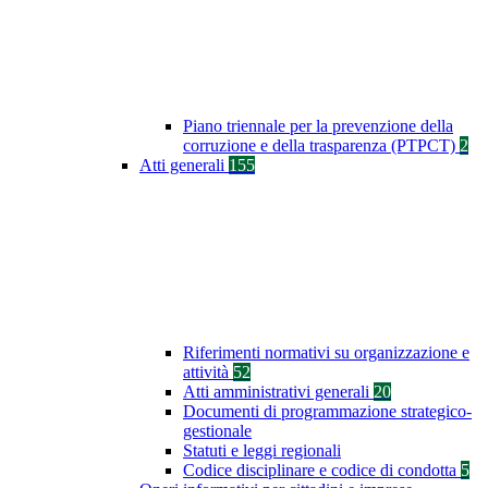
Piano triennale per la prevenzione della
corruzione e della trasparenza (PTPCT)
2
Atti generali
155
Riferimenti normativi su organizzazione e
attività
52
Atti amministrativi generali
20
Documenti di programmazione strategico-
gestionale
Statuti e leggi regionali
Codice disciplinare e codice di condotta
5