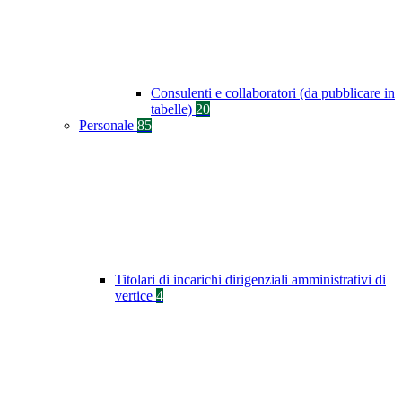
Consulenti e collaboratori (da pubblicare in
tabelle)
20
Personale
85
Titolari di incarichi dirigenziali amministrativi di
vertice
4