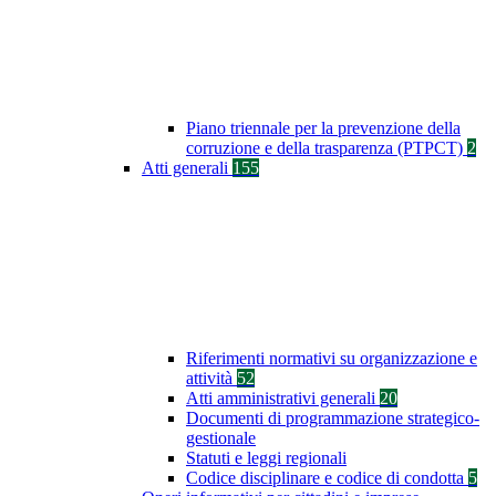
Piano triennale per la prevenzione della
corruzione e della trasparenza (PTPCT)
2
Atti generali
155
Riferimenti normativi su organizzazione e
attività
52
Atti amministrativi generali
20
Documenti di programmazione strategico-
gestionale
Statuti e leggi regionali
Codice disciplinare e codice di condotta
5