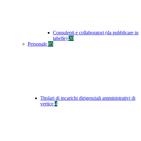
Consulenti e collaboratori (da pubblicare in
tabelle)
20
Personale
85
Titolari di incarichi dirigenziali amministrativi di
vertice
4