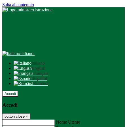
Salta al contenuto
Italiano
Italiano
English
Français
Español
Română
Accedi
Accedi
button close
×
Nome Utente