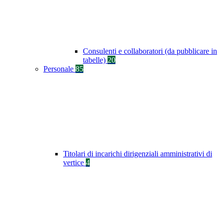
Consulenti e collaboratori (da pubblicare in
tabelle)
20
Personale
85
Titolari di incarichi dirigenziali amministrativi di
vertice
4