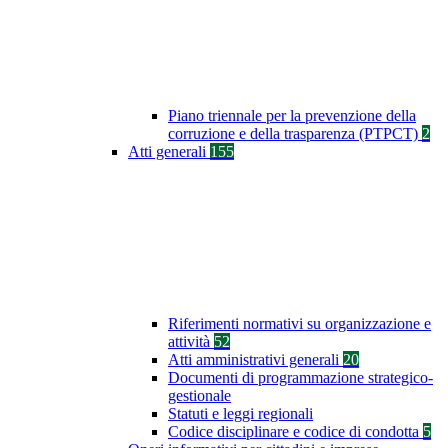
Piano triennale per la prevenzione della
corruzione e della trasparenza (PTPCT)
2
Atti generali
155
Riferimenti normativi su organizzazione e
attività
52
Atti amministrativi generali
20
Documenti di programmazione strategico-
gestionale
Statuti e leggi regionali
Codice disciplinare e codice di condotta
5