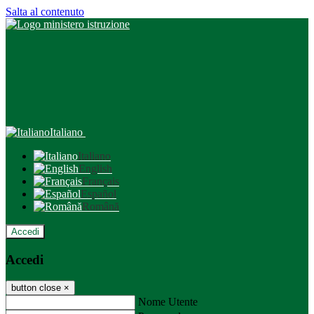
Salta al contenuto
Italiano
Italiano
English
Français
Español
Română
Accedi
Accedi
button close
×
Nome Utente