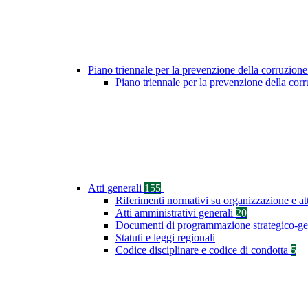
Piano triennale per la prevenzione della corruzione
Piano triennale per la prevenzione della co
Atti generali
155
Riferimenti normativi su organizzazione e at
Atti amministrativi generali
20
Documenti di programmazione strategico-ge
Statuti e leggi regionali
Codice disciplinare e codice di condotta
5