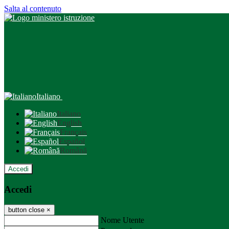
Salta al contenuto
Italiano
Italiano
English
Français
Español
Română
Accedi
Accedi
button close
×
Nome Utente