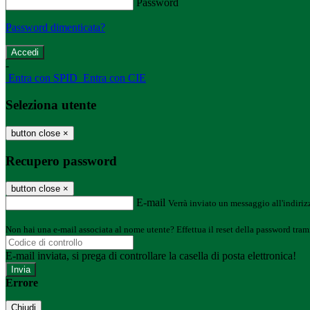
Password
Password dimenticata?
-
Entra con SPID
Entra con CIE
Seleziona utente
button close
×
Recupero password
button close
×
E-mail
Verrà inviato un messaggio all'indirizz
Non hai una e-mail associata al nome utente? Effettua il reset della password tram
E-mail inviata, si prega di controllare la casella di posta elettronica!
Errore
Chiudi