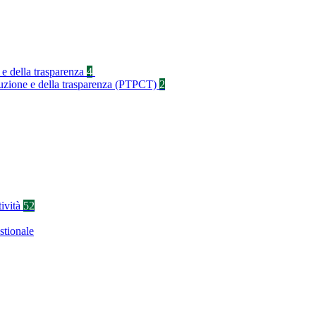
 e della trasparenza
4
rruzione e della trasparenza (PTPCT)
2
tività
52
stionale