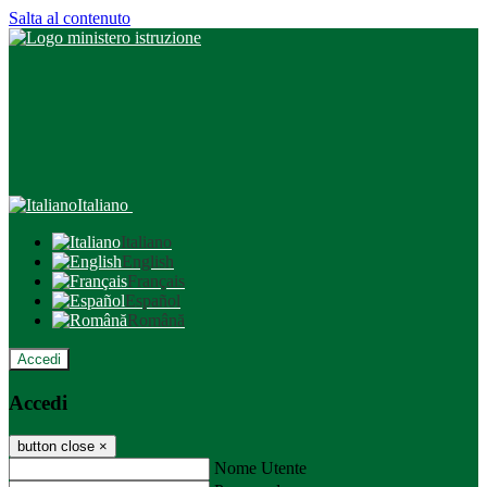
Salta al contenuto
Italiano
Italiano
English
Français
Español
Română
Accedi
Accedi
button close
×
Nome Utente