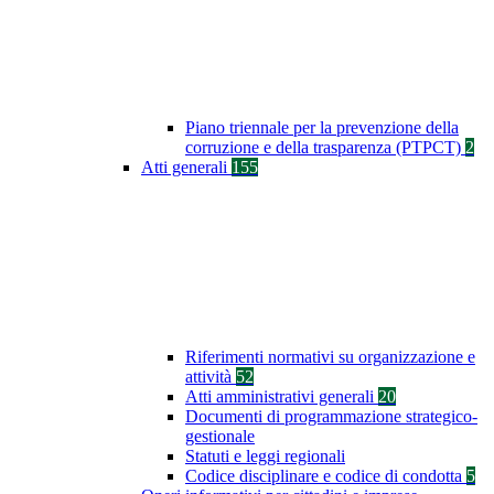
Piano triennale per la prevenzione della
corruzione e della trasparenza (PTPCT)
2
Atti generali
155
Riferimenti normativi su organizzazione e
attività
52
Atti amministrativi generali
20
Documenti di programmazione strategico-
gestionale
Statuti e leggi regionali
Codice disciplinare e codice di condotta
5