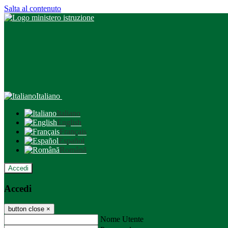
Salta al contenuto
Italiano
Italiano
English
Français
Español
Română
Accedi
Accedi
button close
×
Nome Utente