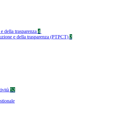
 e della trasparenza
4
rruzione e della trasparenza (PTPCT)
2
tività
52
stionale