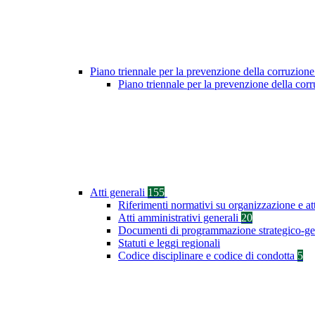
Piano triennale per la prevenzione della corruzione
Piano triennale per la prevenzione della co
Atti generali
155
Riferimenti normativi su organizzazione e at
Atti amministrativi generali
20
Documenti di programmazione strategico-ge
Statuti e leggi regionali
Codice disciplinare e codice di condotta
5