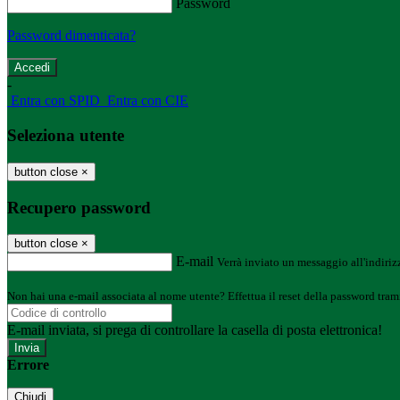
Password
Password dimenticata?
-
Entra con SPID
Entra con CIE
Seleziona utente
button close
×
Recupero password
button close
×
E-mail
Verrà inviato un messaggio all'indirizz
Non hai una e-mail associata al nome utente? Effettua il reset della password tram
E-mail inviata, si prega di controllare la casella di posta elettronica!
Errore
Chiudi