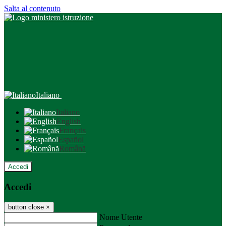
Salta al contenuto
Italiano
Italiano
English
Français
Español
Română
Accedi
Accedi
button close
×
Nome Utente