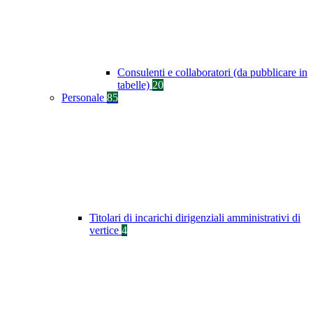
Consulenti e collaboratori (da pubblicare in
tabelle)
20
Personale
85
Titolari di incarichi dirigenziali amministrativi di
vertice
4