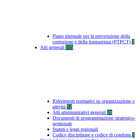
Piano triennale per la prevenzione della
corruzione e della trasparenza (PTPCT)
2
Atti generali
155
Riferimenti normativi su organizzazione e
attività
52
Atti amministrativi generali
20
Documenti di programmazione strategico-
gestionale
Statuti e leggi regionali
Codice disciplinare e codice di condotta
5