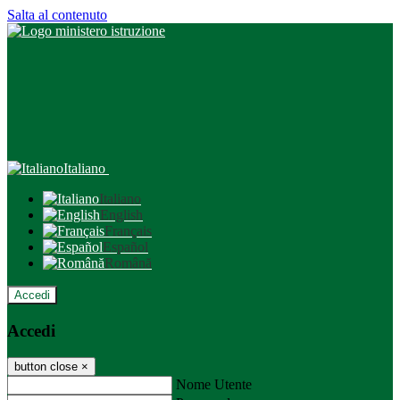
Salta al contenuto
Italiano
Italiano
English
Français
Español
Română
Accedi
Accedi
button close
×
Nome Utente