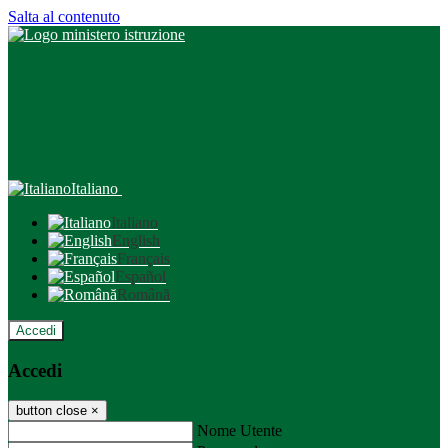
Salta al contenuto
Italiano
Italiano
English
Français
Español
Română
Accedi
Accedi
button close
×
Nome Utente