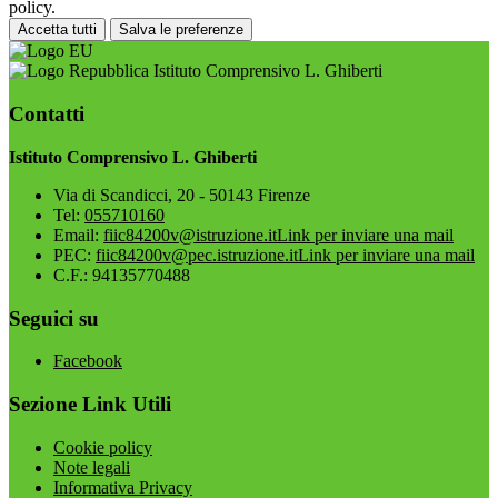
policy.
Accetta tutti
Salva le preferenze
Istituto Comprensivo L. Ghiberti
Contatti
Istituto Comprensivo L. Ghiberti
Via di Scandicci, 20 - 50143 Firenze
Tel:
055710160
Email:
fiic84200v@istruzione.it
Link per inviare una mail
PEC:
fiic84200v@pec.istruzione.it
Link per inviare una mail
C.F.: 94135770488
Seguici su
Facebook
Sezione Link Utili
Cookie policy
Note legali
Informativa Privacy