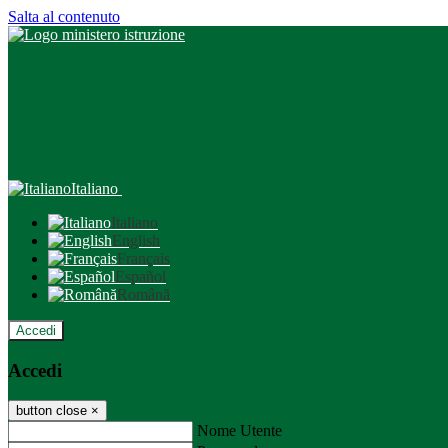
Salta al contenuto
Italiano
Italiano
English
Français
Español
Română
Accedi
Accedi
button close
×
Nome Utente