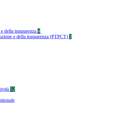
 e della trasparenza
4
rruzione e della trasparenza (PTPCT)
2
tività
52
stionale