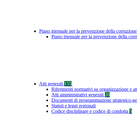
Piano triennale per la prevenzione della corruzione
Piano triennale per la prevenzione della co
Atti generali
155
Riferimenti normativi su organizzazione e at
Atti amministrativi generali
20
Documenti di programmazione strategico-ge
Statuti e leggi regionali
Codice disciplinare e codice di condotta
5