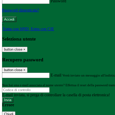
Password
Password dimenticata?
-
Entra con SPID
Entra con CIE
Seleziona utente
button close
×
Recupero password
button close
×
E-mail
Verrà inviato un messaggio all'indirizz
Non hai una e-mail associata al nome utente? Effettua il reset della password tram
E-mail inviata, si prega di controllare la casella di posta elettronica!
Errore
Chiudi