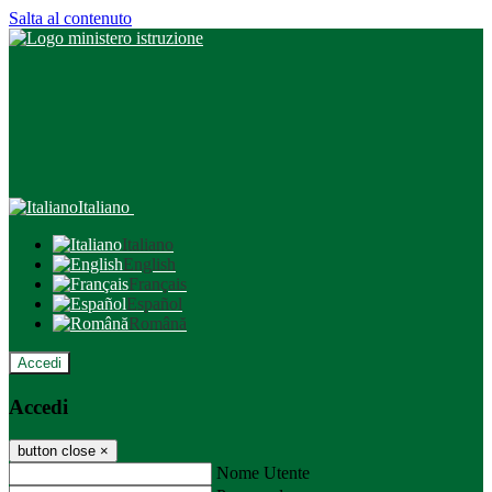
Salta al contenuto
Italiano
Italiano
English
Français
Español
Română
Accedi
Accedi
button close
×
Nome Utente