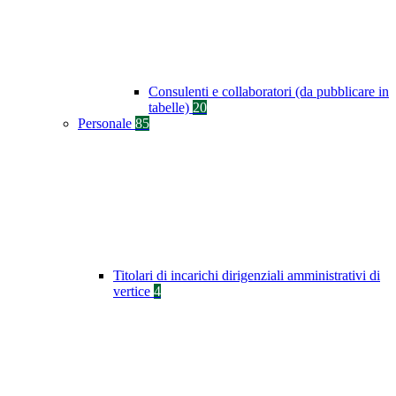
Consulenti e collaboratori (da pubblicare in
tabelle)
20
Personale
85
Titolari di incarichi dirigenziali amministrativi di
vertice
4