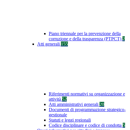
Piano triennale per la prevenzione della
corruzione e della trasparenza (PTPCT)
2
Atti generali
155
Riferimenti normativi su organizzazione e
attività
52
Atti amministrativi generali
20
Documenti di programmazione strategico-
gestionale
Statuti e leggi regionali
Codice disciplinare e codice di condotta
5