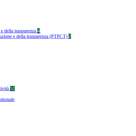
 e della trasparenza
4
rruzione e della trasparenza (PTPCT)
2
tività
52
stionale