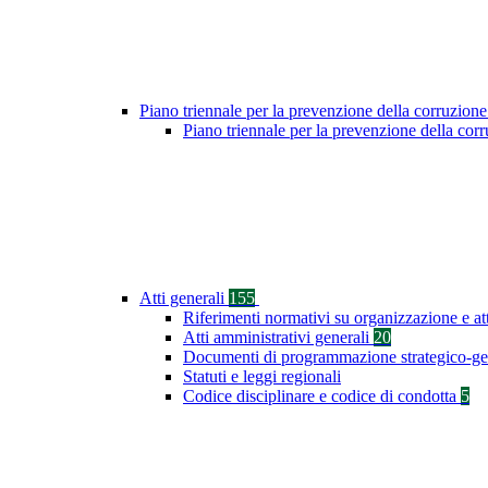
Piano triennale per la prevenzione della corruzione
Piano triennale per la prevenzione della co
Atti generali
155
Riferimenti normativi su organizzazione e at
Atti amministrativi generali
20
Documenti di programmazione strategico-ge
Statuti e leggi regionali
Codice disciplinare e codice di condotta
5