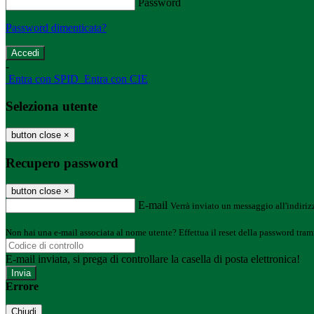
Password
Password dimenticata?
-
Entra con SPID
Entra con CIE
Seleziona utente
button close
×
Recupero password
button close
×
E-mail
Verrà inviato un messaggio all'indirizz
Non hai una e-mail associata al nome utente? Effettua il reset della password tram
E-mail inviata, si prega di controllare la casella di posta elettronica!
Errore
Chiudi