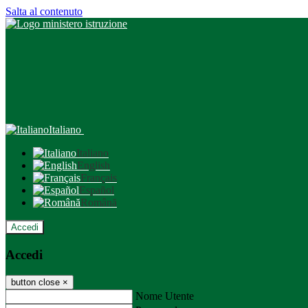
Salta al contenuto
Italiano
Italiano
English
Français
Español
Română
Accedi
Accedi
button close
×
Nome Utente