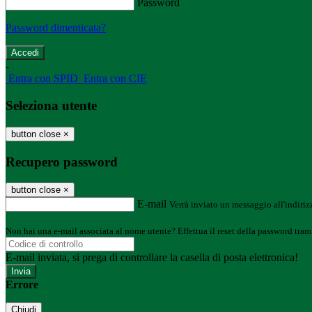
Password
Password dimenticata?
-
Entra con SPID
Entra con CIE
Seleziona utente
button close
×
Recupero password
button close
×
E-mail
Verrà inviato un messaggio all'indirizz
Non hai una e-mail associata al nome utente? Effettua il reset della password tram
E-mail inviata, si prega di controllare la casella di posta elettronica!
Errore
Chiudi