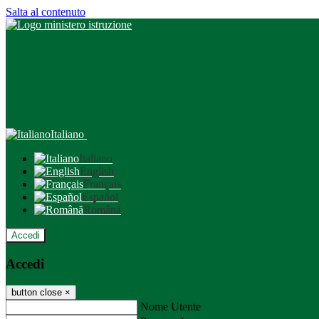
Salta al contenuto
Italiano
Italiano
English
Français
Español
Română
Accedi
Accedi
button close
×
Nome Utente