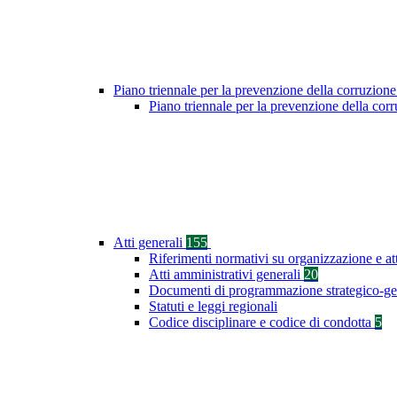
Piano triennale per la prevenzione della corruzione
Piano triennale per la prevenzione della co
Atti generali
155
Riferimenti normativi su organizzazione e at
Atti amministrativi generali
20
Documenti di programmazione strategico-ge
Statuti e leggi regionali
Codice disciplinare e codice di condotta
5