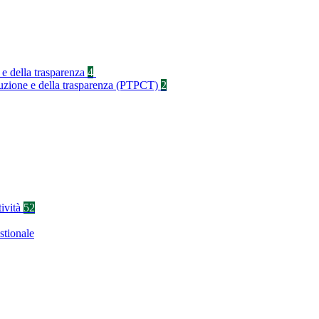
 e della trasparenza
4
rruzione e della trasparenza (PTPCT)
2
tività
52
stionale