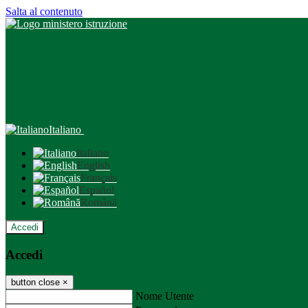
Salta al contenuto
Italiano
Italiano
English
Français
Español
Română
Accedi
Accedi
button close
×
Nome Utente