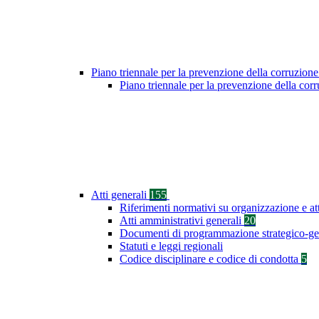
Piano triennale per la prevenzione della corruzione
Piano triennale per la prevenzione della co
Atti generali
155
Riferimenti normativi su organizzazione e at
Atti amministrativi generali
20
Documenti di programmazione strategico-ge
Statuti e leggi regionali
Codice disciplinare e codice di condotta
5