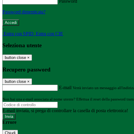
Password
Password dimenticata?
-
Entra con SPID
Entra con CIE
Seleziona utente
button close
×
Recupero password
button close
×
E-mail
Verrà inviato un messaggio all'indirizz
Non hai una e-mail associata al nome utente? Effettua il reset della password tram
E-mail inviata, si prega di controllare la casella di posta elettronica!
Errore
Chiudi