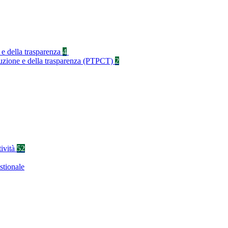
 e della trasparenza
4
rruzione e della trasparenza (PTPCT)
2
tività
52
stionale