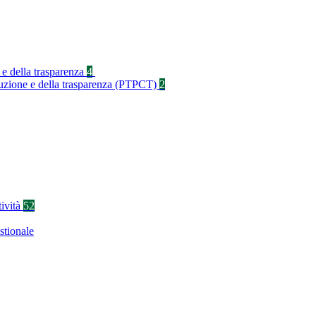
 e della trasparenza
4
rruzione e della trasparenza (PTPCT)
2
tività
52
stionale