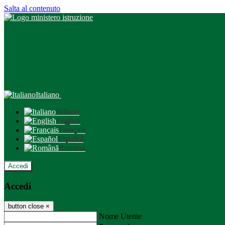
Salta al contenuto
Italiano
Italiano
English
Français
Español
Română
Accedi
Accedi
button close
×
Nome Utente