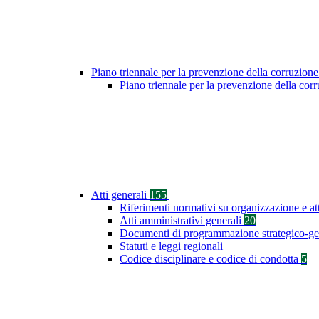
Piano triennale per la prevenzione della corruzione
Piano triennale per la prevenzione della co
Atti generali
155
Riferimenti normativi su organizzazione e at
Atti amministrativi generali
20
Documenti di programmazione strategico-ge
Statuti e leggi regionali
Codice disciplinare e codice di condotta
5