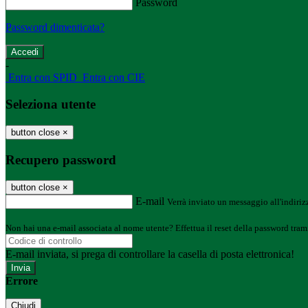
Password
Password dimenticata?
-
Entra con SPID
Entra con CIE
Seleziona utente
button close
×
Recupero password
button close
×
E-mail
Verrà inviato un messaggio all'indirizz
Non hai una e-mail associata al nome utente? Effettua il reset della password tram
E-mail inviata, si prega di controllare la casella di posta elettronica!
Errore
Chiudi